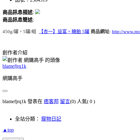
商品訊息描述
:
商品訊息簡述
:
450g/罐，5罐/組
【杏一】益富。糖飴 5罐
商品網址
:
http://www.m
創作者介紹
blamefjrq1k
網購高手
blamefjrq1k 發表在
痞客邦
留言
(0)
人氣(
0
)
全站分類：
寵物日記
▲top