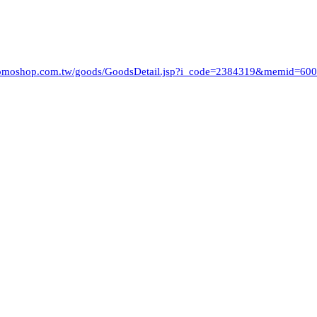
omoshop.com.tw/goods/GoodsDetail.jsp?i_code=2384319&memid=60