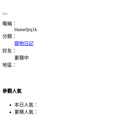
暱稱：
blamefjrq1k
分類：
寵物日記
好友：
累積中
地區：
參觀人氣
本日人氣：
累積人氣：